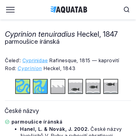
Cyprinion tenuiradius
Heckel, 1847
parmoušice íránská
Čeleď:
Cyprinidae
Rafinesque, 1815 — kaprovití
Rod:
Cyprinion
Heckel, 1843
České názvy
parmoušice íránská
Hanel, L. & Novák, J. 2002.
České názvy
živočichů V. Ryby a rybovití obratlovci