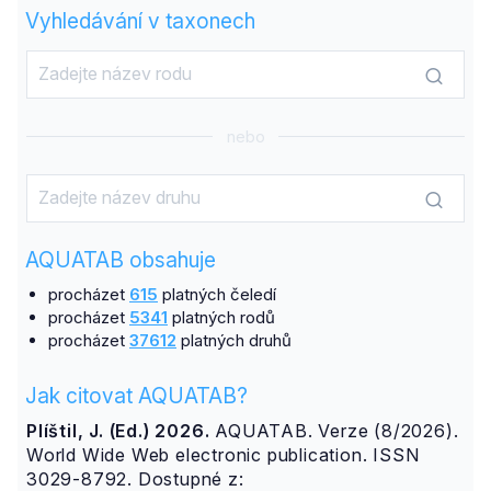
Vyhledávání v taxonech
nebo
AQUATAB obsahuje
procházet
615
platných čeledí
procházet
5341
platných rodů
procházet
37612
platných druhů
Jak citovat AQUATAB?
Plíštil, J. (Ed.) 2026.
AQUATAB. Verze (8/2026).
World Wide Web electronic publication. ISSN
3029-8792. Dostupné z: