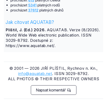
procházet
615
platných čeledí
procházet
5341
platných rodů
procházet
37612
platných druhů
Jak citovat AQUATAB?
Plíštil, J. (Ed.) 2026.
AQUATAB. Verze (8/2026).
World Wide Web electronic publication. ISSN
3029-8792. Dostupné z:
https://www.aquatab.net/.
© 2001 — 2026 JIŘÍ PLÍŠTIL, Rychnov n. Kn.,
info@aquatab.net
. ISSN 3029-8792.
ALL PHOTOS © THEIR RESPECTIVE OWNERS
Napsat komentář