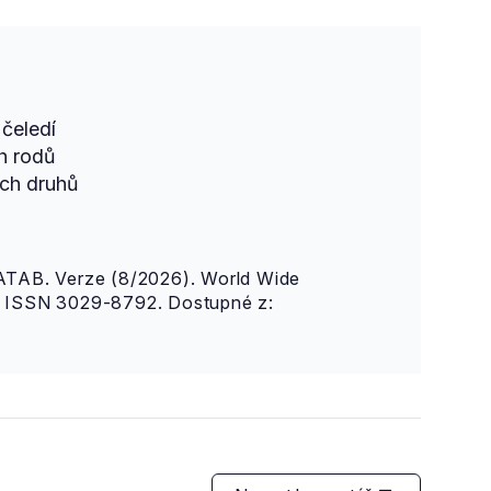
čeledí
h rodů
ch druhů
AB. Verze (8/2026). World Wide
n. ISSN 3029-8792. Dostupné z: