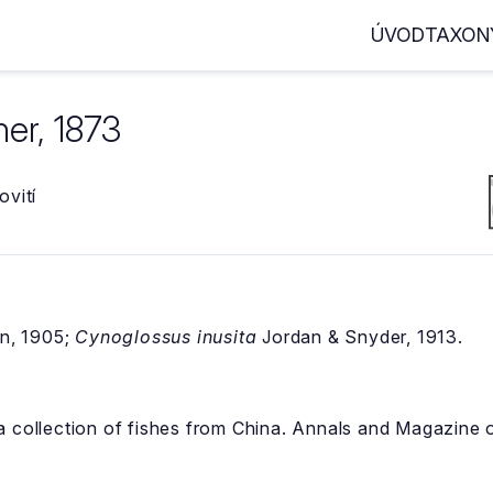
ÚVOD
TAXON
er, 1873
vití
n, 1905;
Cynoglossus inusita
Jordan & Snyder, 1913.
a collection of fishes from China. Annals and Magazine o