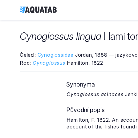
Cynoglossus lingua
Hamilton
Čeleď:
Cynoglossidae
Jordan, 1888 — jazykovco
Rod:
Cynoglossus
Hamilton, 1822
Synonyma
Cynoglossus acinaces
Jenki
Původní popis
Hamilton, F. 1822. An accoun
account of the fishes found in