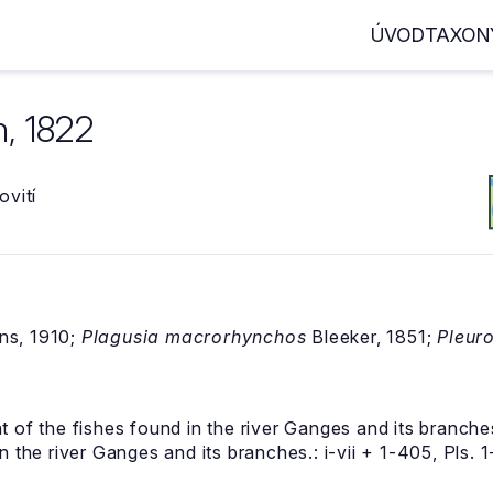
ÚVOD
TAXON
, 1822
vití
ns, 1910;
Plagusia macrorhynchos
Bleeker, 1851;
Pleur
t of the fishes found in the river Ganges and its branch
 the river Ganges and its branches.: i-vii + 1-405, Pls. 1