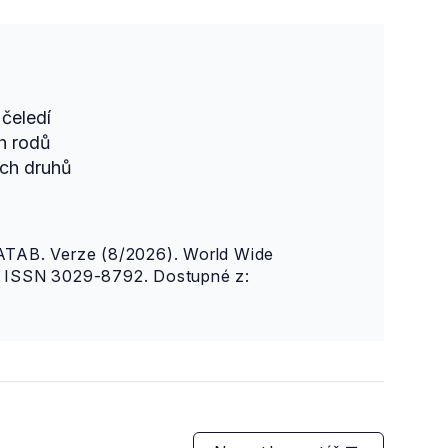
čeledí
h rodů
ch druhů
AB. Verze (8/2026). World Wide
n. ISSN 3029-8792. Dostupné z: