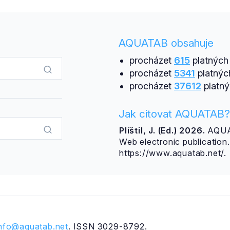
AQUATAB obsahuje
procházet
615
platných 
procházet
5341
platnýc
procházet
37612
platný
Jak citovat AQUATAB?
Plíštil, J. (Ed.) 2026.
AQUAT
Web electronic publicatio
https://www.aquatab.net/.
info@aquatab.net
. ISSN 3029-8792.