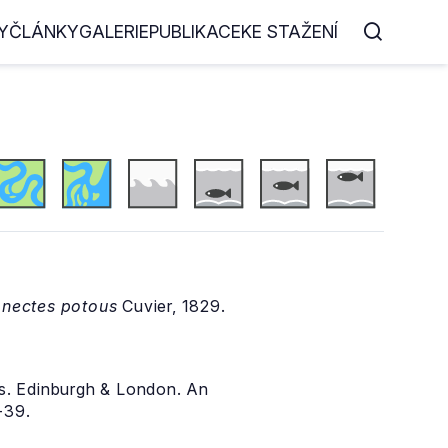
Y
ČLÁNKY
GALERIE
PUBLIKACE
KE STAŽENÍ
onectes potous
Cuvier, 1829.
es. Edinburgh & London. An
-39.