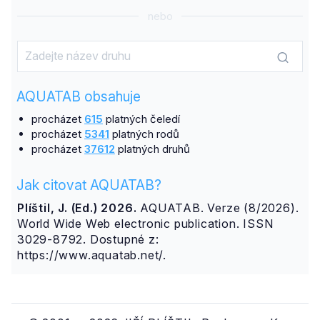
nebo
AQUATAB obsahuje
procházet
615
platných čeledí
procházet
5341
platných rodů
procházet
37612
platných druhů
Jak citovat AQUATAB?
Plíštil, J. (Ed.) 2026.
AQUATAB. Verze (8/2026).
World Wide Web electronic publication. ISSN
3029-8792. Dostupné z:
https://www.aquatab.net/.