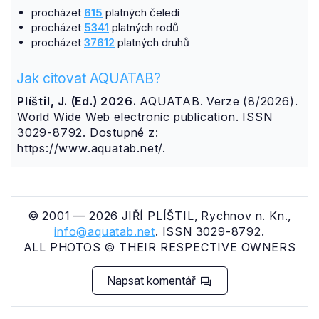
procházet
615
platných čeledí
procházet
5341
platných rodů
procházet
37612
platných druhů
Jak citovat AQUATAB?
Plíštil, J. (Ed.) 2026.
AQUATAB. Verze (8/2026).
World Wide Web electronic publication. ISSN
3029-8792. Dostupné z:
https://www.aquatab.net/.
© 2001 — 2026 JIŘÍ PLÍŠTIL, Rychnov n. Kn.,
info@aquatab.net
. ISSN 3029-8792.
ALL PHOTOS © THEIR RESPECTIVE OWNERS
Napsat komentář