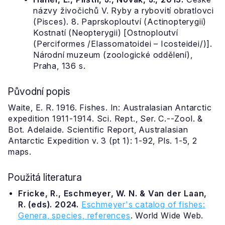
názvy živočichů V. Ryby a rybovití obratlovci
(Pisces). 8. Paprskoploutví (Actinopterygii)
Kostnatí (Neopterygii) [Ostnoploutví
(Perciformes /Elassomatoidei – Icosteidei/)].
Národní muzeum (zoologické oddělení),
Praha, 136 s.
Původní popis
Waite, E. R. 1916. Fishes. In: Australasian Antarctic
expedition 1911-1914. Sci. Rept., Ser. C.--Zool. &
Bot. Adelaide. Scientific Report, Australasian
Antarctic Expedition v. 3 (pt 1): 1-92, Pls. 1-5, 2
maps.
Použitá literatura
Fricke, R., Eschmeyer, W. N. & Van der Laan,
R. (eds). 2024.
Eschmeyer's catalog of fishes:
Genera, species, references
. World Wide Web.