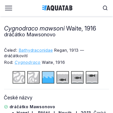
Cygnodraco mawsoni
Waite, 1916
dráčátko Mawsonovo
Čeleď:
Bathydraconidae
Regan, 1913 —
dráčátkovití
Rod:
Cygnodraco
Waite, 1916
České názvy
dráčátko Mawsonovo
Hanel, L., Plíštil, J., Novák, J., 2013.
České