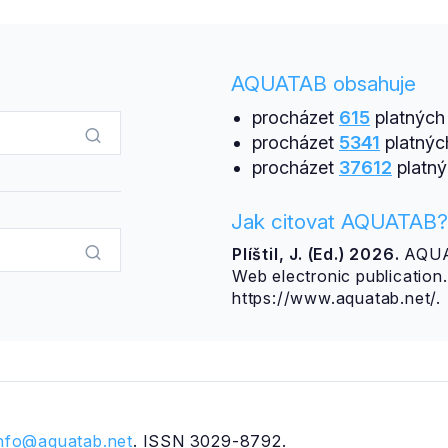
AQUATAB obsahuje
procházet
615
platných 
procházet
5341
platnýc
procházet
37612
platný
Jak citovat AQUATAB?
Plíštil, J. (Ed.) 2026.
AQUAT
Web electronic publicatio
https://www.aquatab.net/.
info@aquatab.net
. ISSN 3029-8792.