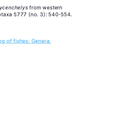
ycenchelys
from western
otaxa 5777 (no. 3): 540-554.
g of fishes: Genera,