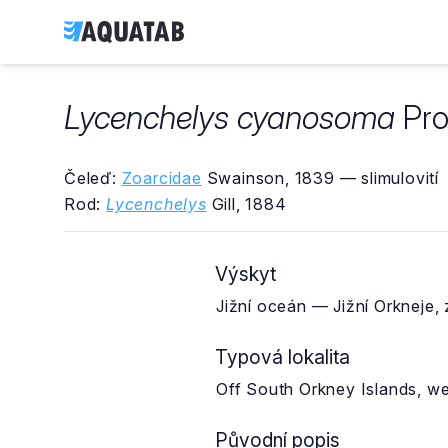
Lycenchelys cyanosoma
Pro
Čeleď:
Zoarcidae
Swainson, 1839 — slimulovití
Rod:
Lycenchelys
Gill, 1884
Výskyt
Jižní oceán — Jižní Orkneje, 
Typová lokalita
Off South Orkney Islands, w
Původní popis