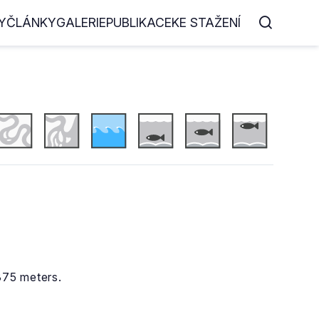
Y
ČLÁNKY
GALERIE
PUBLIKACE
KE STAŽENÍ
375 meters.