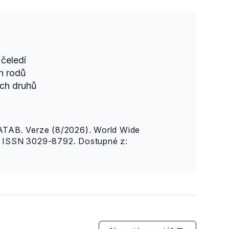
čeledí
h rodů
ch druhů
AB. Verze (8/2026). World Wide
n. ISSN 3029-8792. Dostupné z: