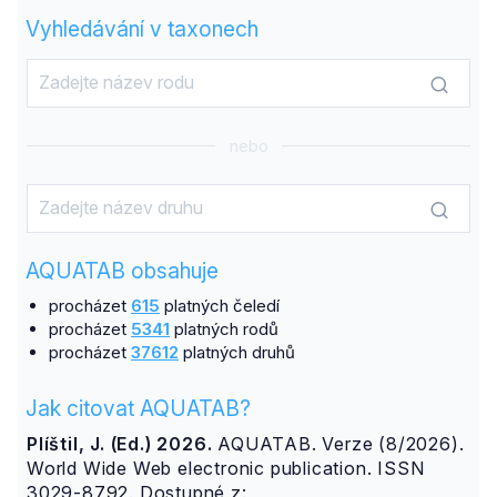
Vyhledávání v taxonech
nebo
AQUATAB obsahuje
procházet
615
platných čeledí
procházet
5341
platných rodů
procházet
37612
platných druhů
Jak citovat AQUATAB?
Plíštil, J. (Ed.) 2026.
AQUATAB. Verze (8/2026).
World Wide Web electronic publication. ISSN
3029-8792. Dostupné z: