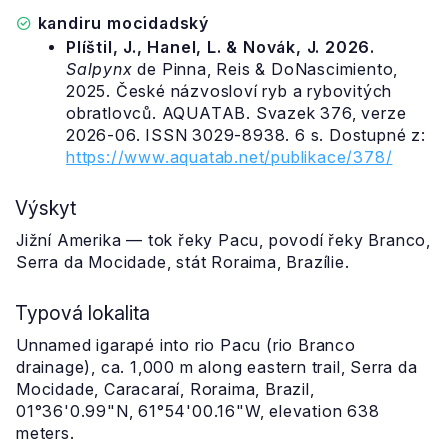
kandiru mocidadský
Plíštil, J., Hanel, L. & Novák, J. 2026.
Salpynx
de Pinna, Reis & DoNascimiento,
2025. České názvosloví ryb a rybovitých
obratlovců. AQUATAB. Svazek 376, verze
2026-06. ISSN 3029-8938. 6 s. Dostupné z:
https://www.aquatab.net/publikace/378/
Výskyt
Jižní Amerika — tok řeky Pacu, povodí řeky Branco,
Serra da Mocidade, stát Roraima, Brazílie.
Typová lokalita
Unnamed igarapé into rio Pacu (rio Branco
drainage), ca. 1,000 m along eastern trail, Serra da
Mocidade, Caracaraí, Roraima, Brazil,
01°36'0.99"N, 61°54'00.16"W, elevation 638
meters.