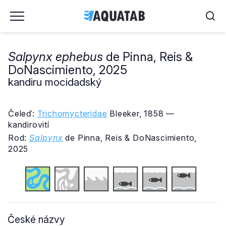
Salpynx ephebus
de Pinna, Reis &
DoNascimiento, 2025
kandiru mocidadský
Čeleď:
Trichomycteridae
Bleeker, 1858 —
kandirovití
Rod:
Salpynx
de Pinna, Reis & DoNascimiento,
2025
České názvy