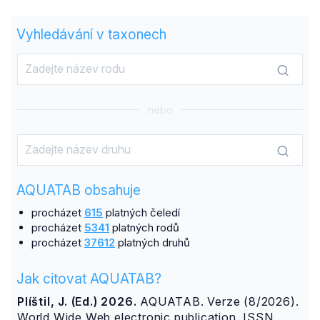
Vyhledávání v taxonech
nebo
AQUATAB obsahuje
procházet
615
platných čeledí
procházet
5341
platných rodů
procházet
37612
platných druhů
Jak citovat AQUATAB?
Plíštil, J. (Ed.) 2026.
AQUATAB. Verze (8/2026).
World Wide Web electronic publication. ISSN