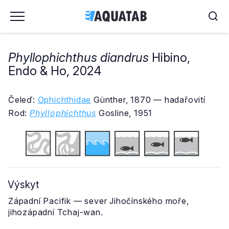
Phyllophichthus diandrus
Hibino,
Endo & Ho, 2024
Čeleď:
Ophichthidae
Günther, 1870 — hadařovití
Rod:
Phyllophichthus
Gosline, 1951
Výskyt
Západní Pacifik — sever Jihočínského moře,
jihozápadní Tchaj-wan.