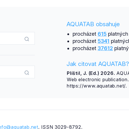
AQUATAB obsahuje
procházet
615
platných 
procházet
5341
platnýc
procházet
37612
platný
Jak citovat AQUATAB?
Plíštil, J. (Ed.) 2026.
AQUAT
Web electronic publicatio
https://www.aquatab.net/.
info@aquatab.net
. ISSN 3029-8792.