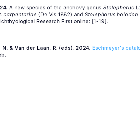
24.
A new species of the anchovy genus
Stolephorus
La
s carpentariae
(De Vis 1882) and
Stolephorus holodon
Ichthyological Research First online: [1-19].
 N. & Van der Laan, R. (eds). 2024.
Eschmeyer's catalo
eb.