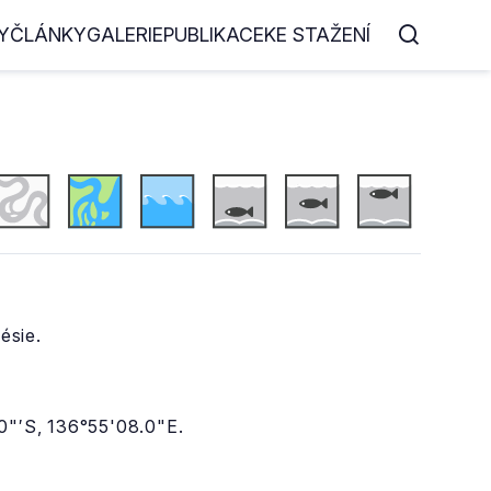
Y
ČLÁNKY
GALERIE
PUBLIKACE
KE STAŽENÍ
ésie.
.0"′S, 136°55'08.0"E.