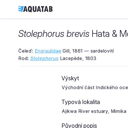
Stolephorus brevis
Hata & M
Čeleď:
Engraulidae
Gill, 1861 — sardelovití
Rod:
Stolephorus
Lacepède, 1803
Výskyt
Východní část Indického oce
Typová lokalita
Ajikwa River estuary, Mimika
Původní popis