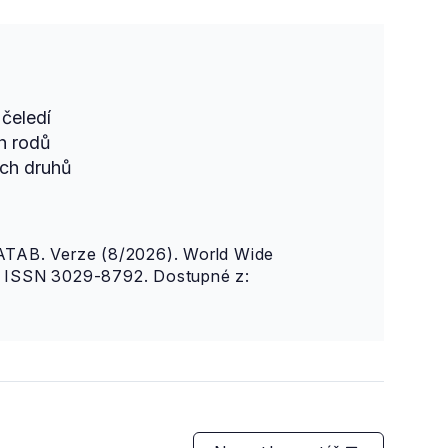
čeledí
h rodů
ch druhů
AB. Verze (8/2026). World Wide
n. ISSN 3029-8792. Dostupné z: