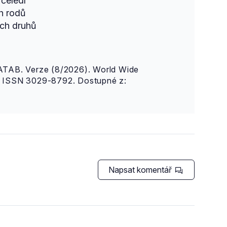
čeledí
h rodů
ch druhů
AB. Verze (8/2026). World Wide
n. ISSN 3029-8792. Dostupné z:
Napsat komentář