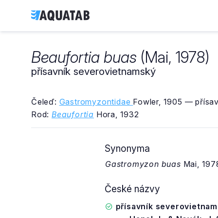
Beaufortia buas
(Mai, 1978)
přísavník severovietnamský
Čeleď:
Gastromyzontidae
Fowler, 1905 — přísav
Rod:
Beaufortia
Hora, 1932
Synonyma
Gastromyzon buas
Mai, 197
České názvy
přísavník severovietna