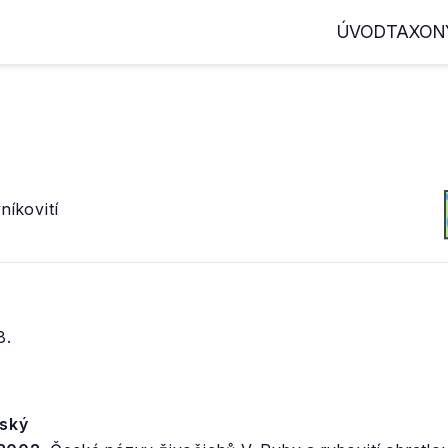
ÚVOD
TAXON
níkovití
8.
mský