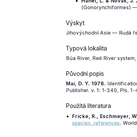
Hanel, L. & Novák, J.
(Gonorynchiformes) — 
Výskyt
Jihovýchodní Asie — Rudá ře
Typová lokalita
Búa River, Red River system,
Původní popis
Mai, D. Y. 1978.
Identificati
Publisher. v. 1: 1-340, Pls. 1-
Použitá literatura
Fricke, R., Eschmeyer, W.
species, references
. Worl