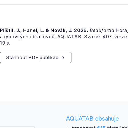
Plíštil, J., Hanel, L. & Novák, J. 2026.
Beaufortia
Hora,
a rybovitých obratlovců. AQUATAB. Svazek 407, verz
19 s.
Stáhnout PDF publikaci
AQUATAB obsahuje