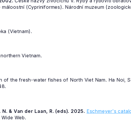
 2002.
České názvy živočichů V. Ryby a rybovití obratlovc
máloostní (Cypriniformes). Národní muzeum (zoologické 
ka (Vietnam).
 northern Vietnam.
on of the fresh-water fishes of North Viet Nam. Ha Noi, S
48.
 N. & Van der Laan, R. (eds). 2025.
Eschmeyer's catalo
d Wide Web.