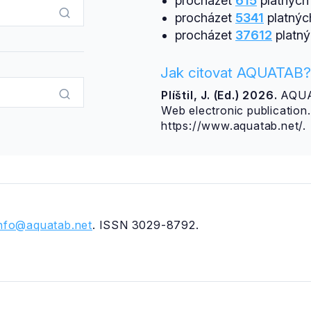
procházet
615
platných 
procházet
5341
platnýc
procházet
37612
platný
Jak citovat AQUATAB?
Plíštil, J. (Ed.) 2026.
AQUAT
Web electronic publicatio
https://www.aquatab.net/.
info@aquatab.net
. ISSN 3029-8792.