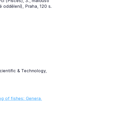
i (Pisces), 3., maloústí
oddělení), Praha, 120 s.
cientific & Technology,
g of fishes: Genera,