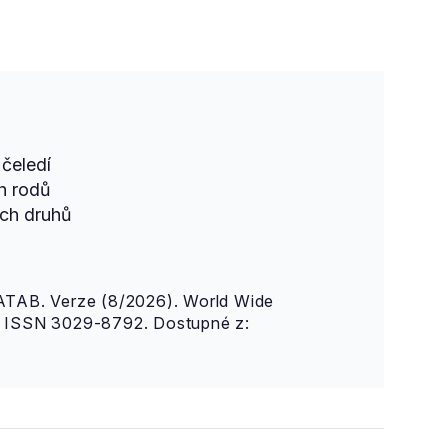
čeledí
h rodů
ch druhů
AB. Verze (8/2026). World Wide
n. ISSN 3029-8792. Dostupné z: