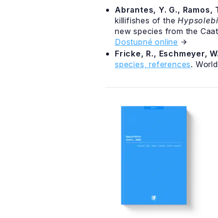
Abrantes, Y. G., Ramos, T
killifishes of the
Hypsoleb
new species from the Caat
Dostupné online
Fricke, R., Eschmeyer, W.
species, references
. Worl