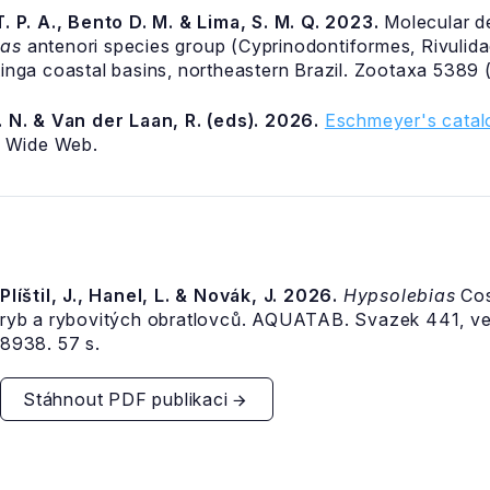
. P. A., Bento D. M. & Lima, S. M. Q. 2023.
Molecular de
ias
antenori species group (Cyprinodontiformes, Rivulidae
inga coastal basins, northeastern Brazil. Zootaxa 5389 
 N. & Van der Laan, R. (eds). 2026.
Eschmeyer's catalo
d Wide Web.
Plíštil, J., Hanel, L. & Novák, J. 2026.
Hypsolebias
Cos
ryb a rybovitých obratlovců. AQUATAB. Svazek 441, v
8938. 57 s.
Stáhnout PDF publikaci