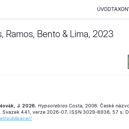
ÚVOD
TAXON
, Ramos, Bento & Lima, 2023
& Novák, J. 2026.
Hypsolebias
Costa, 2006. České názvos
 Svazek 441, verze 2026-07. ISSN 3029-8938. 57 s. D
et/publikace//