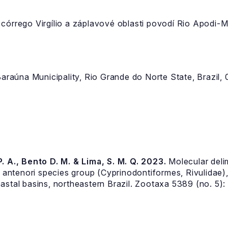
córrego Virgílio a záplavové oblasti povodí Rio Apodi-
 Baraúna Municipality, Rio Grande do Norte State, Brazil
. A., Bento D. M. & Lima, S. M. Q. 2023.
Molecular delim
s
antenori species group (Cyprinodontiformes, Rivulidae),
astal basins, northeastern Brazil. Zootaxa 5389 (no. 5)