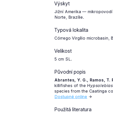
Výskyt
Jižní Amerika — mikropovodí 
Norte, Brazílie.
Typová lokalita
Córrego Virgílio microbasin,
Velikost
5 cm SL.
Původní popis
Abrantes, Y. G., Ramos, T. P
killifishes of the
Hypsolebia
species from the Caatinga co
Dostupné online
Použitá literatura