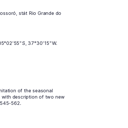
Mossoró, stát Rio Grande do
, 05°02'55"S, 37°30'15"W.
itation of the seasonal
 with description of two new
: 545-562.