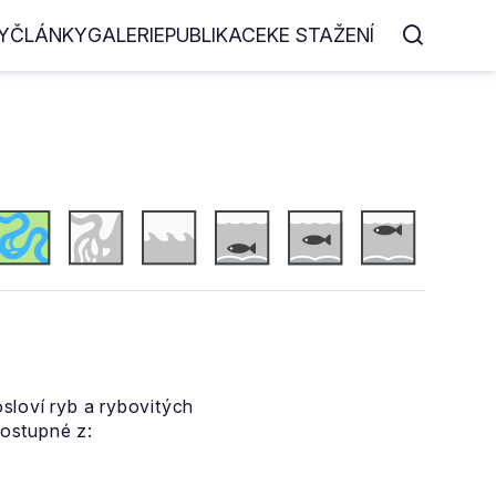
Y
ČLÁNKY
GALERIE
PUBLIKACE
KE STAŽENÍ
loví ryb a rybovitých
ostupné z: