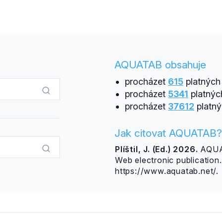
AQUATAB obsahuje
procházet
615
platných 
procházet
5341
platnýc
procházet
37612
platný
Jak citovat AQUATAB?
Plíštil, J. (Ed.) 2026.
AQUAT
Web electronic publicatio
https://www.aquatab.net/.