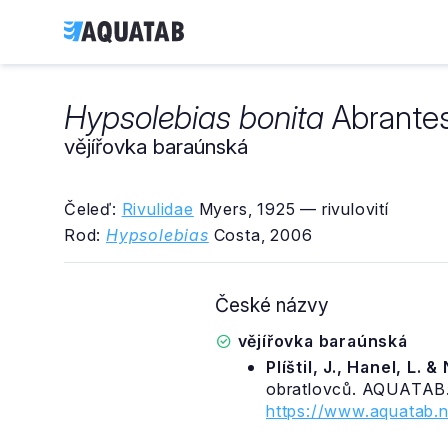
Hypsolebias bonita
Abrantes
vějířovka baraúnská
Čeleď:
Rivulidae
Myers, 1925 — rivulovití
Rod:
Hypsolebias
Costa, 2006
České názvy
vějířovka baraúnská
Plíštil, J., Hanel, L. 
obratlovců. AQUATAB.
https://www.aquatab.n