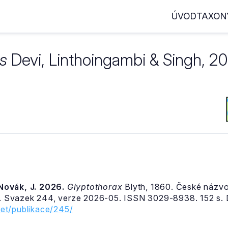
ÚVOD
TAXON
is
Devi, Linthoingambi & Singh, 2
& Novák, J. 2026.
Glyptothorax
Blyth, 1860. České názvos
 Svazek 244, verze 2026-05. ISSN 3029-8938. 152 s. 
et/publikace/245/