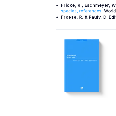
Fricke, R., Eschmeyer, W.
species, references
. Worl
Froese, R. & Pauly, D. Ed