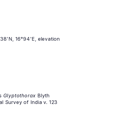
°38'N, 16°94'E, elevation
us
Glyptothorax
Blyth
l Survey of India v. 123