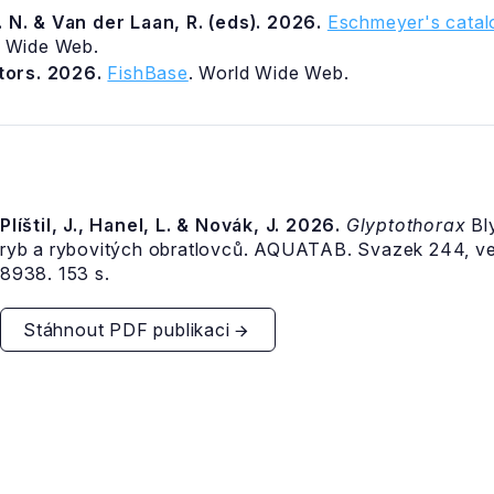
 N. & Van der Laan, R. (eds). 2026.
Eschmeyer's catalo
d Wide Web.
itors. 2026.
FishBase
. World Wide Web.
Plíštil, J., Hanel, L. & Novák, J. 2026.
Glyptothorax
Bly
ryb a rybovitých obratlovců. AQUATAB. Svazek 244, v
8938. 153 s.
Stáhnout PDF publikaci