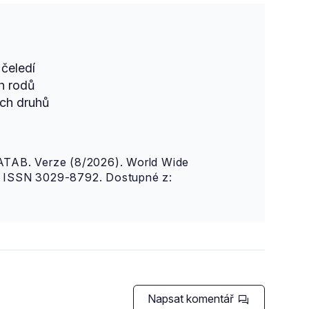
čeledí
h rodů
ch druhů
AB. Verze (8/2026). World Wide
n. ISSN 3029-8792. Dostupné z:
Napsat komentář