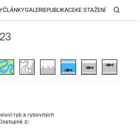
Y
ČLÁNKY
GALERIE
PUBLIKACE
KE STAŽENÍ
023
loví ryb a rybovitých
Dostupné z: