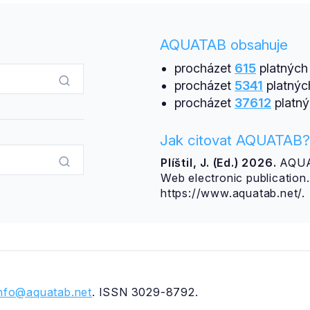
AQUATAB obsahuje
procházet
615
platných 
procházet
5341
platnýc
procházet
37612
platný
Jak citovat AQUATAB?
Plíštil, J. (Ed.) 2026.
AQUAT
Web electronic publicatio
https://www.aquatab.net/.
info@aquatab.net
. ISSN 3029-8792.