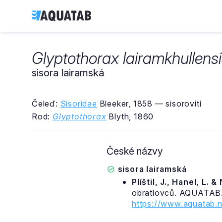
Glyptothorax lairamkhullens
sisora lairamská
Čeleď:
Sisoridae
Bleeker, 1858 — sisorovití
Rod:
Glyptothorax
Blyth, 1860
České názvy
sisora lairamská
Plíštil, J., Hanel, L. 
obratlovců. AQUATAB.
https://www.aquatab.n