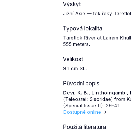
Výskyt
Jižní Asie — tok řeky Taretlo
Typová lokalita
Taretlok River at Lairam Khul
555 meters.
Velikost
9,1 cm SL.
Původní popis
Devi, K. B., Linthoingambi, 
(Teleostei: Sisoridae) from K
(Special Issue II): 29-41.
Dostupné online
Použitá literatura