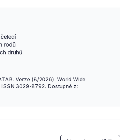
čeledí
h rodů
ch druhů
AB. Verze (8/2026). World Wide
n. ISSN 3029-8792. Dostupné z: