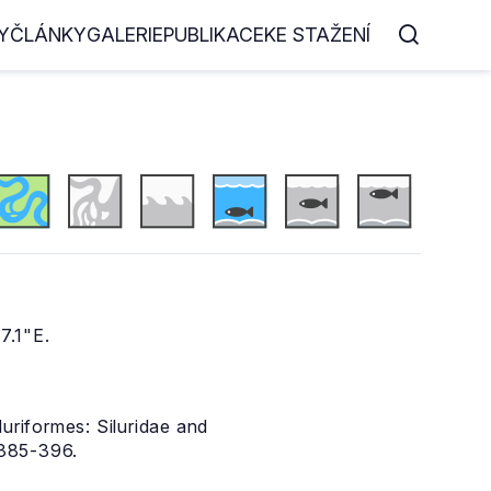
Y
ČLÁNKY
GALERIE
PUBLIKACE
KE STAŽENÍ
7.1"E.
uriformes: Siluridae and
 385-396.