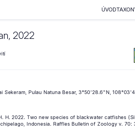
ÚVOD
TAXON
an, 2022
ití
gai Sekeram, Pulau Natuna Besar, 3°50'28.6"N, 108°03'4
H. H. 2022. Two new species of blackwater catfishes (Sil
chipelago, Indonesia. Raffles Bulletin of Zoology v. 70: