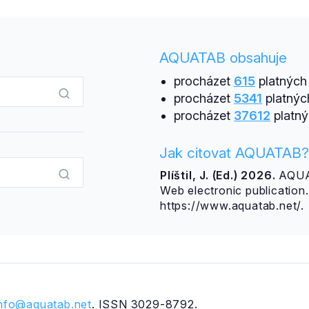
AQUATAB obsahuje
procházet
615
platných 
procházet
5341
platnýc
procházet
37612
platný
Jak citovat AQUATAB?
Plíštil, J. (Ed.) 2026.
AQUAT
Web electronic publicatio
https://www.aquatab.net/.
info@aquatab.net
. ISSN 3029-8792.