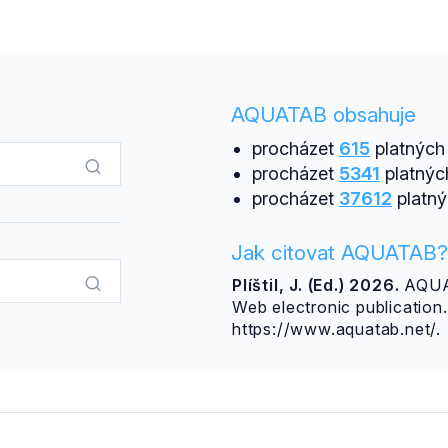
AQUATAB obsahuje
procházet
615
platných 
procházet
5341
platnýc
procházet
37612
platný
Jak citovat AQUATAB?
Plíštil, J. (Ed.) 2026.
AQUAT
Web electronic publicatio
https://www.aquatab.net/.