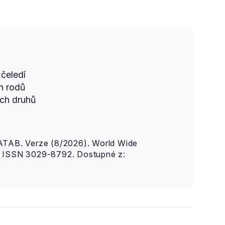
čeledí
h rodů
ch druhů
AB. Verze (8/2026). World Wide
n. ISSN 3029-8792. Dostupné z: