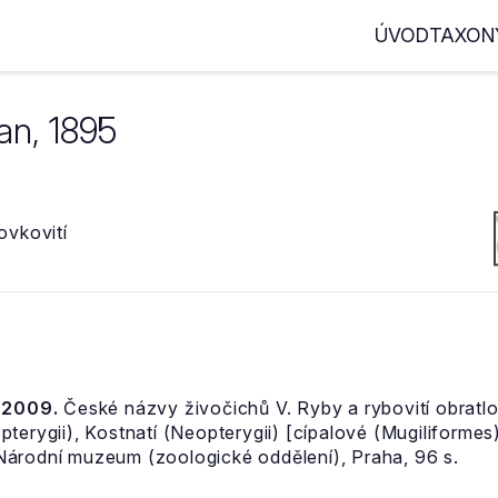
ÚVOD
TAXON
n, 1895
vkovití
, 2009.
České názvy živočichů V. Ryby a rybovití obratlov
terygii), Kostnatí (Neopterygii) [cípalové (Mugiliformes
Národní muzeum (zoologické oddělení), Praha, 96 s.