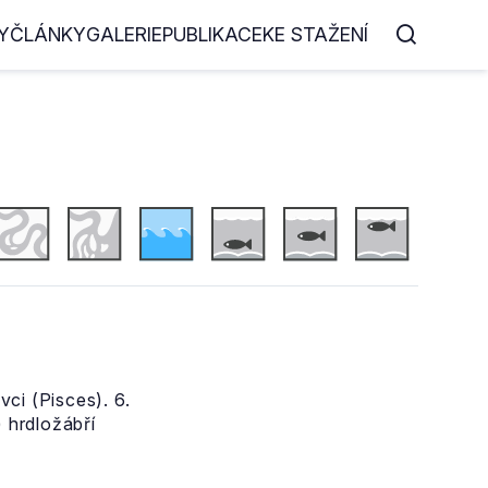
Y
ČLÁNKY
GALERIE
PUBLIKACE
KE STAŽENÍ
ci (Pisces). 6.
) hrdložábří