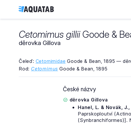
Cetomimus gillii
Goode & Bea
děrovka Gillova
Čeleď:
Cetomimidae
Goode & Bean, 1895 — děro
Rod:
Cetomimus
Goode & Bean, 1895
České názvy
děrovka Gillova
Hanel, L. & Novák, J.
Paprskoploutví (Actinop
(Synbranchiformes)]. 