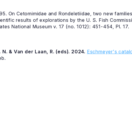
95. On Cetomimidae and Rondeletiidae, two new families 
ientific results of explorations by the U. S. Fish Commis
ates National Museum v. 17 (no. 1012): 451-454, Pl. 17.
 N. & Van der Laan, R. (eds). 2024.
Eschmeyer's catalo
eb.