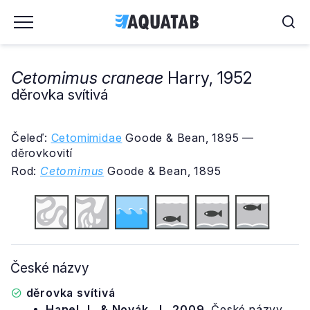
Cetomimus craneae
Harry, 1952
děrovka svítivá
Čeleď:
Cetomimidae
Goode & Bean, 1895 —
děrovkovití
Rod:
Cetomimus
Goode & Bean, 1895
České názvy
děrovka svítivá
Hanel, L. & Novák, J., 2009.
České názvy