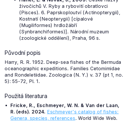
živočichů V. Ryby a rybovití obratlovci
(Pisces). 6. Paprskoploutví (Actinopterygii),
Kostnatí (Neopterygii) [cípalové
(Mugiliformes) hrdložábří
(Synbranchiformes)]. Národní muzeum
(zoologické oddělení), Praha, 96 s.
Původní popis
Harry, R. R. 1952. Deep-sea fishes of the Bermuda
oceanographic expeditions. Families Cetomimidae
and Rondeletiidae. Zoologica (N. Y.) v. 37 (pt 1, no.
5): 55-72, Pl. 1.
Použitá literatura
Fricke, R., Eschmeyer, W. N. & Van der Laan,
R. (eds). 2024.
Eschmeyer's catalog of fishes:
Genera, species, references
. World Wide Web.