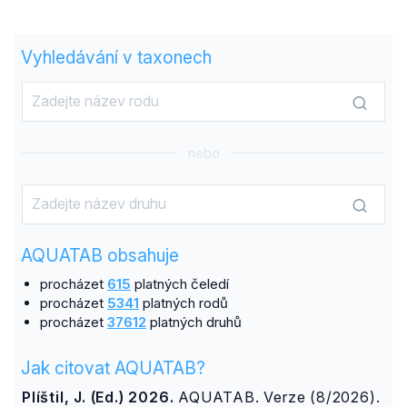
Vyhledávání v taxonech
nebo
AQUATAB obsahuje
procházet
615
platných čeledí
procházet
5341
platných rodů
procházet
37612
platných druhů
Jak citovat AQUATAB?
Plíštil, J. (Ed.) 2026.
AQUATAB. Verze (8/2026).