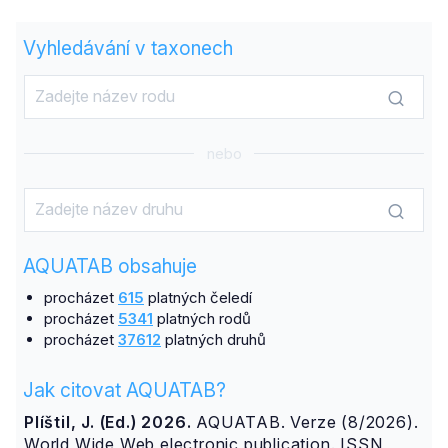
Vyhledávání v taxonech
nebo
AQUATAB obsahuje
procházet
615
platných čeledí
procházet
5341
platných rodů
procházet
37612
platných druhů
Jak citovat AQUATAB?
Plíštil, J. (Ed.) 2026.
AQUATAB. Verze (8/2026).
World Wide Web electronic publication. ISSN