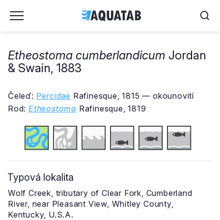
Etheostoma cumberlandicum
Jordan
& Swain, 1883
Čeleď:
Percidae
Rafinesque, 1815 — okounovití
Rod:
Etheostoma
Rafinesque, 1819
Typová lokalita
Wolf Creek, tributary of Clear Fork, Cumberland
River, near Pleasant View, Whitley County,
Kentucky, U.S.A.