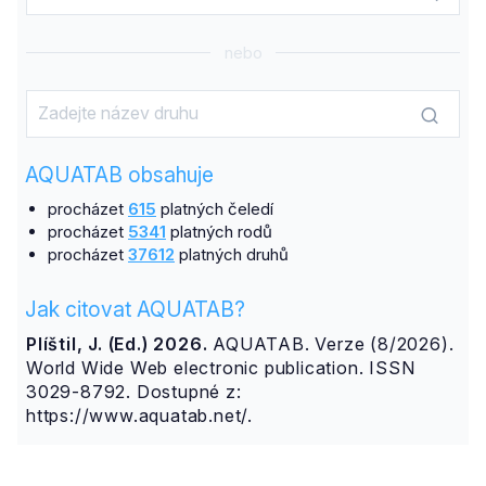
nebo
AQUATAB obsahuje
procházet
615
platných čeledí
procházet
5341
platných rodů
procházet
37612
platných druhů
Jak citovat AQUATAB?
Plíštil, J. (Ed.) 2026.
AQUATAB. Verze (8/2026).
World Wide Web electronic publication. ISSN
3029-8792. Dostupné z:
https://www.aquatab.net/.