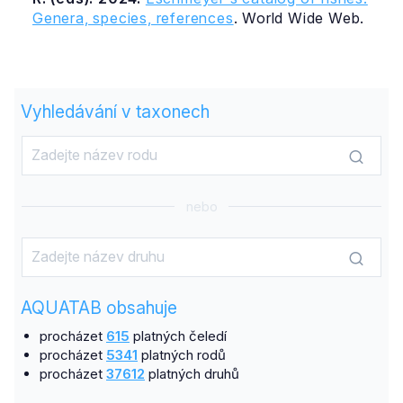
Genera, species, references
. World Wide Web.
Vyhledávání v taxonech
nebo
AQUATAB obsahuje
procházet
615
platných čeledí
procházet
5341
platných rodů
procházet
37612
platných druhů