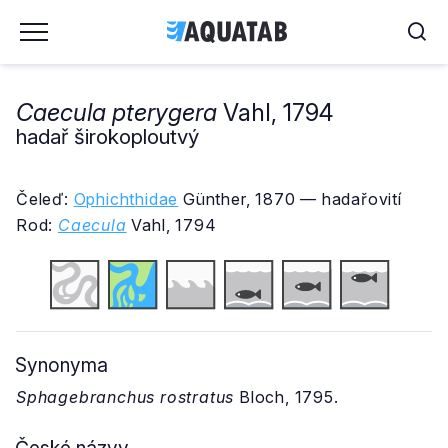
Caecula pterygera
Vahl, 1794
hadař širokoploutvý
Čeleď:
Ophichthidae
Günther, 1870 — hadařovití
Rod:
Caecula
Vahl, 1794
Synonyma
Sphagebranchus rostratus
Bloch, 1795.