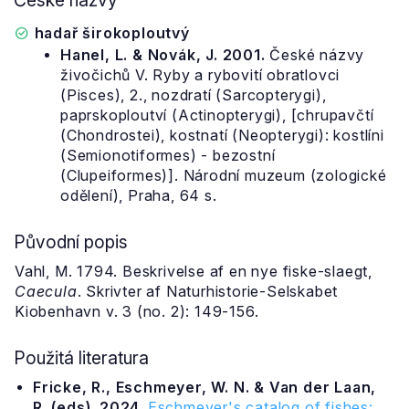
České názvy
hadař širokoploutvý
Hanel, L. & Novák, J. 2001.
České názvy
živočichů V. Ryby a rybovití obratlovci
(Pisces), 2., nozdratí (Sarcopterygi),
paprskoploutví (Actinopterygi), [chrupavčtí
(Chondrostei), kostnatí (Neopterygi): kostlíni
(Semionotiformes) - bezostní
(Clupeiformes)]. Národní muzeum (zologické
odělení), Praha, 64 s.
Původní popis
Vahl, M. 1794. Beskrivelse af en nye fiske-slaegt,
Caecula
. Skrivter af Naturhistorie-Selskabet
Kiobenhavn v. 3 (no. 2): 149-156.
Použitá literatura
Fricke, R., Eschmeyer, W. N. & Van der Laan,
R. (eds). 2024.
Eschmeyer's catalog of fishes: