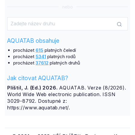
nebo
AQUATAB obsahuje
procházet
615
platných čeledí
procházet
5341
platných rodů
procházet
37612
platných druhů
Jak citovat AQUATAB?
Plíštil, J. (Ed.) 2026.
AQUATAB. Verze (8/2026).
World Wide Web electronic publication. ISSN
3029-8792. Dostupné z:
https://www.aquatab.net/.