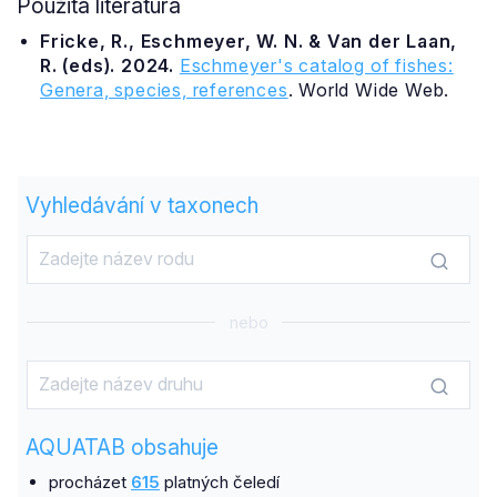
Použitá literatura
Fricke, R., Eschmeyer, W. N. & Van der Laan,
R. (eds). 2024.
Eschmeyer's catalog of fishes:
Genera, species, references
. World Wide Web.
Vyhledávání v taxonech
nebo
AQUATAB obsahuje
procházet
615
platných čeledí