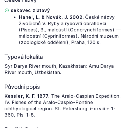
České názvy
sekavec zlatavý
Hanel, L. & Novák, J. 2002.
České názvy
živočichů V. Ryby a rybovití obratlovci
(Pisces), 3., maloústí (Gonorynchiformes) —
máloostní (Cypriniformes). Národní muzeum
(zoologické oddělení), Praha, 120 s.
Typová lokalita
Syr Darya River mouth, Kazakhstan; Amu Darya
River mouth, Uzbekistan.
Původní popis
Kessler, K. F. 1877.
The Aralo-Caspian Expedition.
IV. Fishes of the Aralo-Caspio-Pontine
ichthyological region. St. Petersburg. i-xxviii + 1-
360, Pls. 1-8.