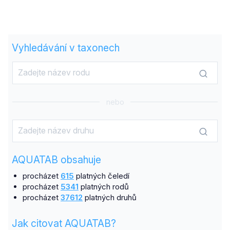
Vyhledávání v taxonech
nebo
AQUATAB obsahuje
procházet
615
platných čeledí
procházet
5341
platných rodů
procházet
37612
platných druhů
Jak citovat AQUATAB?