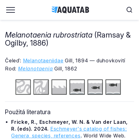
Melanotaenia rubrostriata
(Ramsay &
Ogilby, 1886)
Čeleď:
Melanotaeniidae
Gill, 1894 — duhovkovití
Rod:
Melanotaenia
Gill, 1862
Použitá literatura
Fricke, R., Eschmeyer, W. N. & Van der Laan,
R. (eds). 2024.
Eschmeyer's catalog of fishes:
Genera, species, references
. World Wide Web.