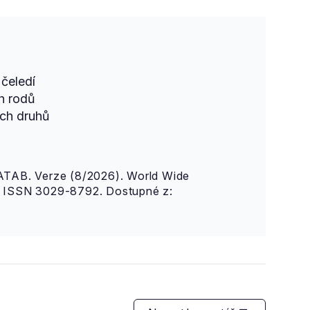
čeledí
h rodů
ch druhů
AB. Verze (8/2026). World Wide
n. ISSN 3029-8792. Dostupné z: