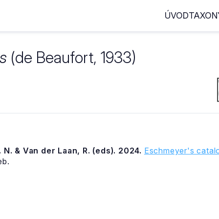
ÚVOD
TAXON
s
(de Beaufort, 1933)
 N. & Van der Laan, R. (eds). 2024.
Eschmeyer's catalo
eb.