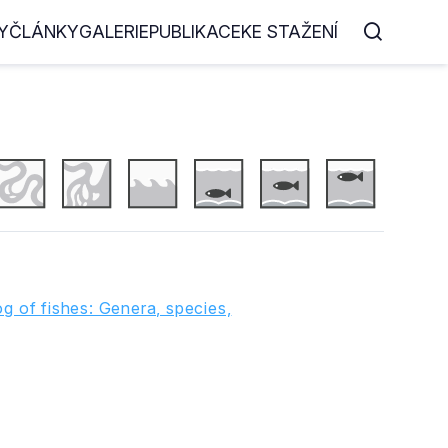
Y
ČLÁNKY
GALERIE
PUBLIKACE
KE STAŽENÍ
g of fishes: Genera, species,