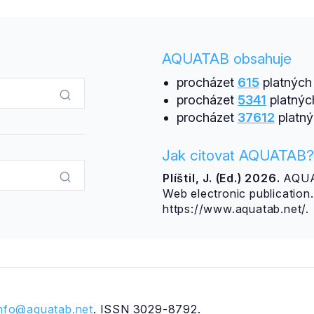
AQUATAB obsahuje
procházet
615
platných 
procházet
5341
platnýc
procházet
37612
platný
Jak citovat AQUATAB?
Plíštil, J. (Ed.) 2026.
AQUAT
Web electronic publicatio
https://www.aquatab.net/.
info@aquatab.net
. ISSN 3029-8792.