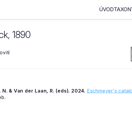
ÚVOD
TAXON
ck, 1890
vití
 N. & Van der Laan, R. (eds). 2024.
Eschmeyer's catalo
eb.