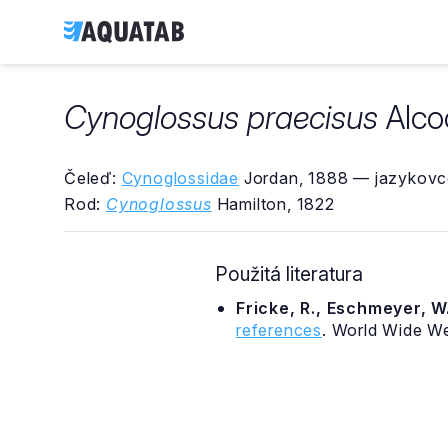
Cynoglossus praecisus
Alco
Čeleď:
Cynoglossidae
Jordan, 1888 — jazykovco
Rod:
Cynoglossus
Hamilton, 1822
Použitá literatura
Fricke, R., Eschmeyer, W.
references
. World Wide W