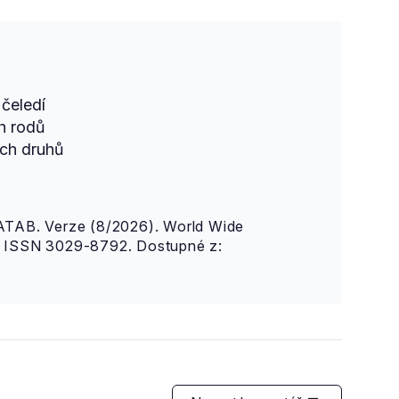
čeledí
h rodů
ch druhů
AB. Verze (8/2026). World Wide
n. ISSN 3029-8792. Dostupné z: