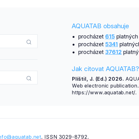
AQUATAB obsahuje
procházet
615
platných 
procházet
5341
platnýc
procházet
37612
platný
Jak citovat AQUATAB?
Plíštil, J. (Ed.) 2026.
AQUAT
Web electronic publicatio
https://www.aquatab.net/.
info@aquatab.net
. ISSN 3029-8792.