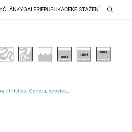
Y
ČLÁNKY
GALERIE
PUBLIKACE
KE STAŽENÍ
g of fishes: Genera, species,