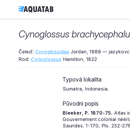
Cynoglossus brachycephalu
Čeleď:
Cynoglossidae
Jordan, 1888 — jazykovco
Rod:
Cynoglossus
Hamilton, 1822
Typová lokalita
Sumatra, Indonesia.
Původní popis
Bleeker, P. 1870-75.
Atlas i
Gouvernement colonial néêrl
Saurides. 1-170, Pls. 232-27