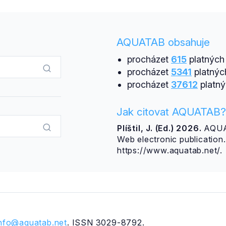
AQUATAB obsahuje
procházet
615
platných 
procházet
5341
platnýc
procházet
37612
platný
Jak citovat AQUATAB?
Plíštil, J. (Ed.) 2026.
AQUAT
Web electronic publicatio
https://www.aquatab.net/.
info@aquatab.net
. ISSN 3029-8792.