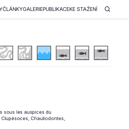
Y
ČLÁNKY
GALERIE
PUBLIKACE
KE STAŽENÍ
és sous les auspices du
 Clupésoces, Chauliodontes,