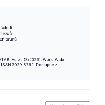
čeledí
h rodů
ch druhů
AB. Verze (8/2026). World Wide
n. ISSN 3029-8792. Dostupné z: