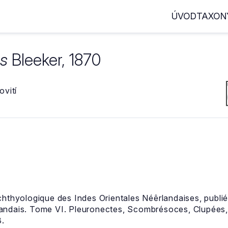
ÚVOD
TAXON
s
Bleeker, 1870
vití
chthyologique des Indes Orientales Néêrlandaises, publi
andais. Tome VI. Pleuronectes, Scombrésoces, Clupées,
8.