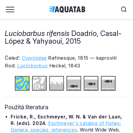
Luciobarbus rifensis
Doadrio, Casal-
López & Yahyaoui, 2015
Čeleď:
Cyprinidae
Rafinesque, 1815 — kaprovití
Rod:
Luciobarbus
Heckel, 1843
Použitá literatura
Fricke, R., Eschmeyer, W. N. & Van der Laan,
R. (eds). 2024.
Eschmeyer's catalog of fishes:
Genera, species, references
. World Wide Web.