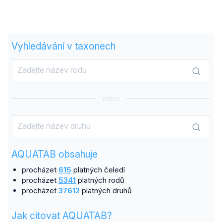
Vyhledávání v taxonech
nebo
AQUATAB obsahuje
procházet
615
platných čeledí
procházet
5341
platných rodů
procházet
37612
platných druhů
Jak citovat AQUATAB?