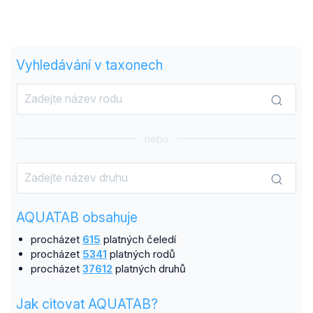
Vyhledávání v taxonech
nebo
AQUATAB obsahuje
procházet
615
platných čeledí
procházet
5341
platných rodů
procházet
37612
platných druhů
Jak citovat AQUATAB?