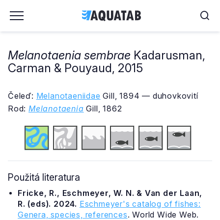
Melanotaenia sembrae
Kadarusman,
Carman & Pouyaud, 2015
Čeleď:
Melanotaeniidae
Gill, 1894 — duhovkovití
Rod:
Melanotaenia
Gill, 1862
Použitá literatura
Fricke, R., Eschmeyer, W. N. & Van der Laan,
R. (eds). 2024.
Eschmeyer's catalog of fishes:
Genera, species, references
. World Wide Web.