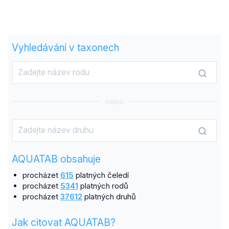
Vyhledávání v taxonech
nebo
AQUATAB obsahuje
procházet
615
platných čeledí
procházet
5341
platných rodů
procházet
37612
platných druhů
Jak citovat AQUATAB?