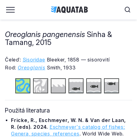
Oreoglanis pangenensis
Sinha &
Tamang, 2015
Čeleď:
Sisoridae
Bleeker, 1858 — sisorovití
Rod:
Oreoglanis
Smith, 1933
Použitá literatura
Fricke, R., Eschmeyer, W. N. & Van der Laan,
R. (eds). 2024.
Eschmeyer's catalog of fishes:
Genera, species, references
. World Wide Web.