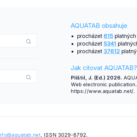
AQUATAB obsahuje
procházet
615
platných 
procházet
5341
platnýc
procházet
37612
platný
Jak citovat AQUATAB?
Plíštil, J. (Ed.) 2026.
AQUAT
Web electronic publicatio
https://www.aquatab.net/.
info@aquatab.net
. ISSN 3029-8792.