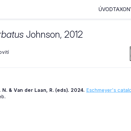
ÚVOD
TAXON
rbatus
Johnson, 2012
vití
 N. & Van der Laan, R. (eds). 2024.
Eschmeyer's catalo
eb.