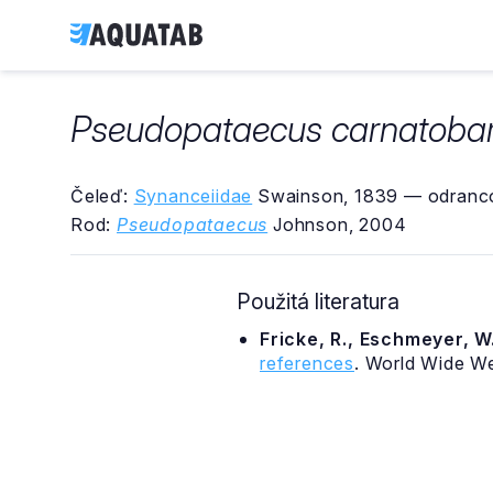
Pseudopataecus carnatoba
Čeleď:
Synanceiidae
Swainson, 1839 — odranco
Rod:
Pseudopataecus
Johnson, 2004
Použitá literatura
Fricke, R., Eschmeyer, W.
references
. World Wide W