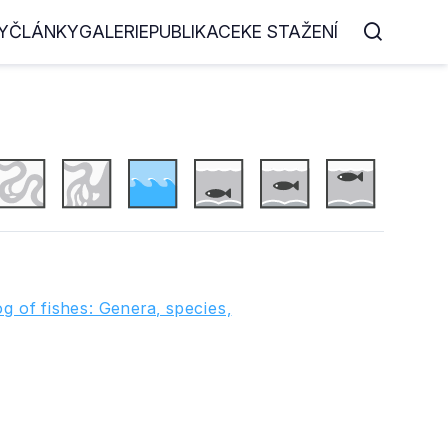
Y
ČLÁNKY
GALERIE
PUBLIKACE
KE STAŽENÍ
g of fishes: Genera, species,