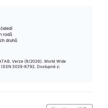
čeledí
h rodů
ch druhů
AB. Verze (8/2026). World Wide
n. ISSN 3029-8792. Dostupné z: