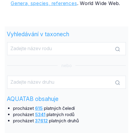
Genera, species, references
. World Wide Web.
Vyhledávání v taxonech
nebo
AQUATAB obsahuje
procházet
615
platných čeledí
procházet
5341
platných rodů
procházet
37612
platných druhů