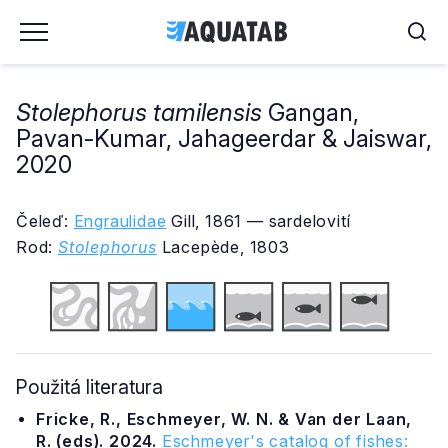
Stolephorus tamilensis
Gangan,
Pavan-Kumar, Jahageerdar & Jaiswar,
2020
Čeleď:
Engraulidae
Gill, 1861 — sardelovití
Rod:
Stolephorus
Lacepède, 1803
Použitá literatura
Fricke, R., Eschmeyer, W. N. & Van der Laan,
R. (eds). 2024.
Eschmeyer's catalog of fishes: