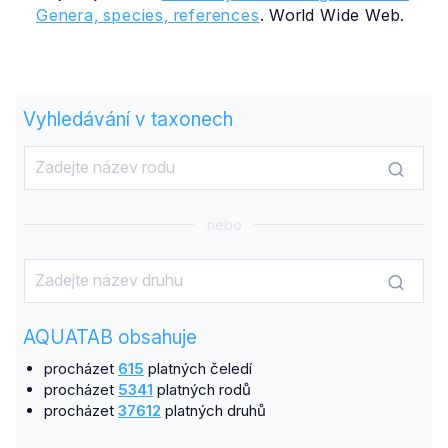
Genera, species, references
. World Wide Web.
Vyhledávání v taxonech
nebo
AQUATAB obsahuje
procházet
615
platných čeledí
procházet
5341
platných rodů
procházet
37612
platných druhů