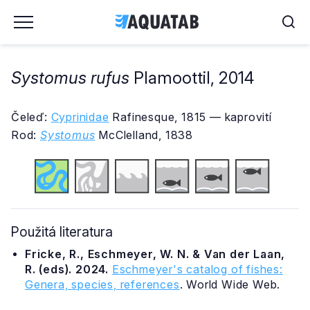
Systomus rufus
Plamoottil, 2014
Čeleď:
Cyprinidae
Rafinesque, 1815 — kaprovití
Rod:
Systomus
McClelland, 1838
Použitá literatura
Fricke, R., Eschmeyer, W. N. & Van der Laan,
R. (eds). 2024.
Eschmeyer's catalog of fishes:
Genera, species, references
. World Wide Web.