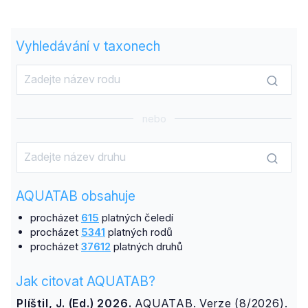
Vyhledávání v taxonech
nebo
AQUATAB obsahuje
procházet
615
platných čeledí
procházet
5341
platných rodů
procházet
37612
platných druhů
Jak citovat AQUATAB?
Plíštil, J. (Ed.) 2026.
AQUATAB. Verze (8/2026).