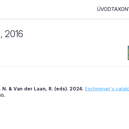
ÚVOD
TAXON
, 2016
 N. & Van der Laan, R. (eds). 2024.
Eschmeyer's catalo
eb.