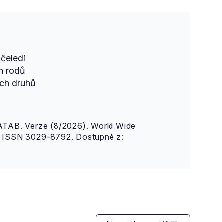
čeledí
h rodů
ch druhů
AB. Verze (8/2026). World Wide
n. ISSN 3029-8792. Dostupné z: