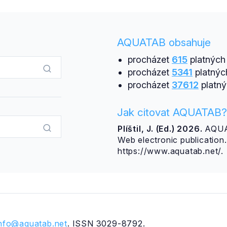
AQUATAB obsahuje
procházet
615
platných 
procházet
5341
platnýc
procházet
37612
platný
Jak citovat AQUATAB?
Plíštil, J. (Ed.) 2026.
AQUAT
Web electronic publicatio
https://www.aquatab.net/.
info@aquatab.net
. ISSN 3029-8792.