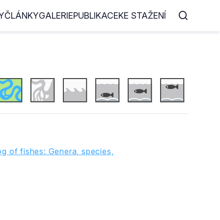
Y
ČLÁNKY
GALERIE
PUBLIKACE
KE STAŽENÍ
g of fishes: Genera, species,