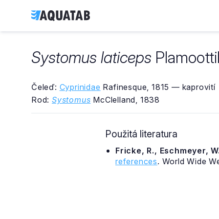
Systomus laticeps
Plamoottil
Čeleď:
Cyprinidae
Rafinesque, 1815 — kaprovití
Rod:
Systomus
McClelland, 1838
Použitá literatura
Fricke, R., Eschmeyer, W.
references
. World Wide W