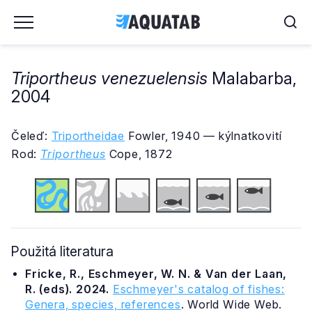
Triportheus venezuelensis
Malabarba,
2004
Čeleď:
Triportheidae
Fowler, 1940 — kýlnatkovití
Rod:
Triportheus
Cope, 1872
Použitá literatura
Fricke, R., Eschmeyer, W. N. & Van der Laan,
R. (eds). 2024.
Eschmeyer's catalog of fishes:
Genera, species, references
. World Wide Web.