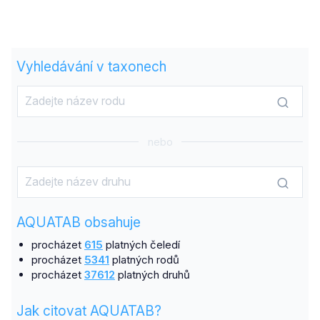
Vyhledávání v taxonech
nebo
AQUATAB obsahuje
procházet
615
platných čeledí
procházet
5341
platných rodů
procházet
37612
platných druhů
Jak citovat AQUATAB?