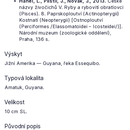
Hanel, L., Plíštil, J., Novák, J., 2013.
České
názvy živočichů V. Ryby a rybovití obratlovci
(Pisces). 8. Paprskoploutví (Actinopterygii)
Kostnatí (Neopterygii) [Ostnoploutví
(Perciformes /Elassomatoidei – Icosteidei/)].
Národní muzeum (zoologické oddělení),
Praha, 136 s.
Výskyt
Jižní Amerika — Guyana, řeka Essequibo.
Typová lokalita
Amatuk, Guyana.
Velikost
10 cm SL.
Původní popis