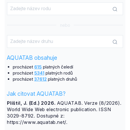
nebo
AQUATAB obsahuje
procházet
615
platných čeledí
procházet
5341
platných rodů
procházet
37612
platných druhů
Jak citovat AQUATAB?
Plíštil, J. (Ed.) 2026.
AQUATAB. Verze (8/2026).
World Wide Web electronic publication. ISSN
3029-8792. Dostupné z:
https://www.aquatab.net/.