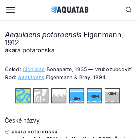
Aequidens potaroensis
Eigenmann,
1912
akara potaronská
Čeleď:
Cichlidae
Bonaparte, 1835 — vrubozubcovití
Rod:
Aequidens
Eigenmann & Bray, 1894
České názvy
akara potaronská