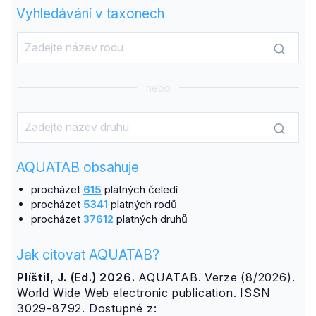
Vyhledávání v taxonech
nebo
AQUATAB obsahuje
procházet
615
platných čeledí
procházet
5341
platných rodů
procházet
37612
platných druhů
Jak citovat AQUATAB?
Plíštil, J. (Ed.) 2026.
AQUATAB. Verze (8/2026).
World Wide Web electronic publication. ISSN
3029-8792. Dostupné z: