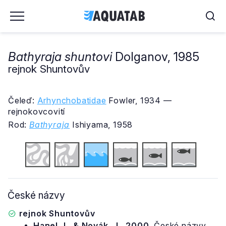
Bathyraja shuntovi
Dolganov, 1985
rejnok Shuntovův
Čeleď:
Arhynchobatidae
Fowler, 1934 —
rejnokovcovití
Rod:
Bathyraja
Ishiyama, 1958
České názvy
rejnok Shuntovův
Hanel, L. & Novák, J., 2000.
České názvy