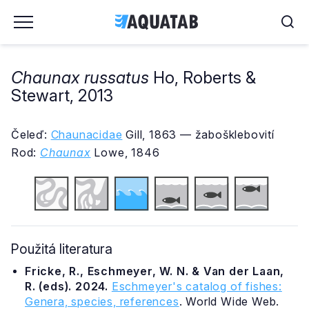
Chaunax russatus
Ho, Roberts &
Stewart, 2013
Čeleď:
Chaunacidae
Gill, 1863 — žabošklebovití
Rod:
Chaunax
Lowe, 1846
Použitá literatura
Fricke, R., Eschmeyer, W. N. & Van der Laan,
R. (eds). 2024.
Eschmeyer's catalog of fishes:
Genera, species, references
. World Wide Web.