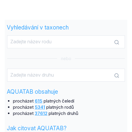
Vyhledávání v taxonech
nebo
AQUATAB obsahuje
procházet
615
platných čeledí
procházet
5341
platných rodů
procházet
37612
platných druhů
Jak citovat AQUATAB?