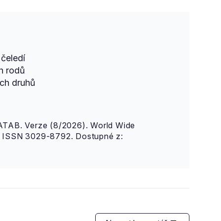
čeledí
h rodů
ch druhů
AB. Verze (8/2026). World Wide
n. ISSN 3029-8792. Dostupné z: