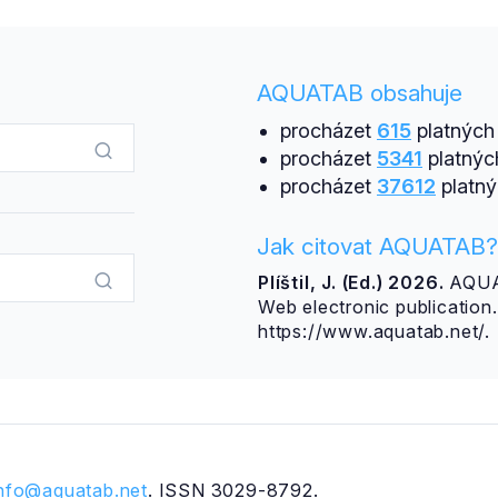
AQUATAB obsahuje
procházet
615
platných 
procházet
5341
platnýc
procházet
37612
platný
Jak citovat AQUATAB?
Plíštil, J. (Ed.) 2026.
AQUAT
Web electronic publicatio
https://www.aquatab.net/.
info@aquatab.net
. ISSN 3029-8792.