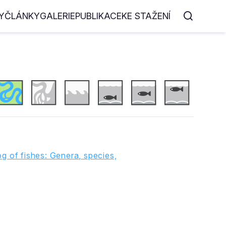
Y
ČLÁNKY
GALERIE
PUBLIKACE
KE STAŽENÍ
g of fishes: Genera, species,