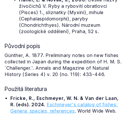
živočichů V. Ryby a rybovití obratlovci
(Pisces) 1., sliznatky (Myxini), mihule
(Cephalaspidomorphi), paryby
(Chondrichthyes). Národní muzeum
(zoologické oddělení), Praha, 52 s.
Původní popis
Günther, A. 1877. Preliminary notes on new fishes
collected in Japan during the expedition of H. M. S.
`Challenger.'. Annals and Magazine of Natural
History (Series 4) v. 20 (no. 119): 433-446.
Použitá literatura
Fricke, R., Eschmeyer, W. N. & Van der Laan,
R. (eds). 2024.
Eschmeyer's catalog of fishes:
Genera, species, references
. World Wide Web.