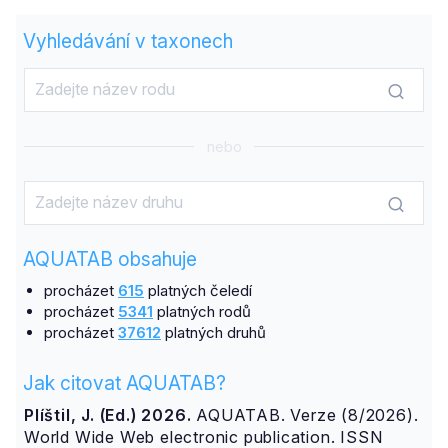
Vyhledávání v taxonech
nebo
AQUATAB obsahuje
procházet
615
platných čeledí
procházet
5341
platných rodů
procházet
37612
platných druhů
Jak citovat AQUATAB?
Plíštil, J. (Ed.) 2026.
AQUATAB. Verze (8/2026).
World Wide Web electronic publication. ISSN