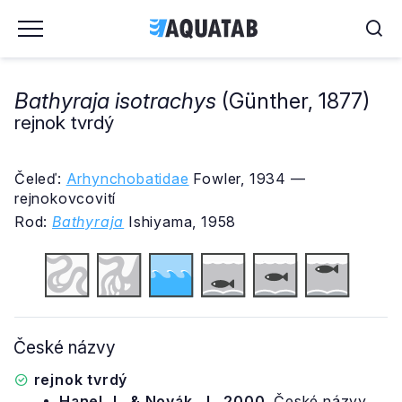
Bathyraja isotrachys
(Günther, 1877)
rejnok tvrdý
Čeleď:
Arhynchobatidae
Fowler, 1934 —
rejnokovcovití
Rod:
Bathyraja
Ishiyama, 1958
České názvy
rejnok tvrdý
Hanel, L. & Novák, J., 2000.
České názvy