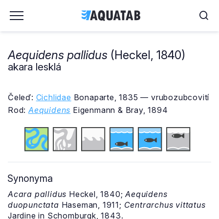
Aequidens pallidus
(Heckel, 1840)
akara lesklá
Čeleď:
Cichlidae
Bonaparte, 1835 — vrubozubcovití
Rod:
Aequidens
Eigenmann & Bray, 1894
Synonyma
Acara pallidus
Heckel, 1840;
Aequidens
duopunctata
Haseman, 1911;
Centrarchus vittatus
Jardine in Schomburgk, 1843.