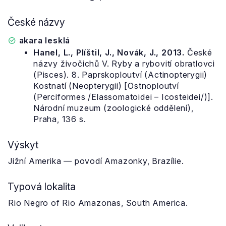
České názvy
akara lesklá
Hanel, L., Plíštil, J., Novák, J., 2013.
České
názvy živočichů V. Ryby a rybovití obratlovci
(Pisces). 8. Paprskoploutví (Actinopterygii)
Kostnatí (Neopterygii) [Ostnoploutví
(Perciformes /Elassomatoidei – Icosteidei/)].
Národní muzeum (zoologické oddělení),
Praha, 136 s.
Výskyt
Jižní Amerika — povodí Amazonky, Brazílie.
Typová lokalita
Rio Negro of Rio Amazonas, South America.