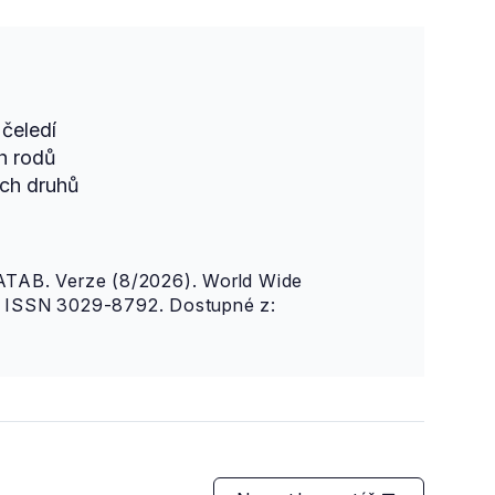
čeledí
h rodů
ch druhů
AB. Verze (8/2026). World Wide
n. ISSN 3029-8792. Dostupné z: