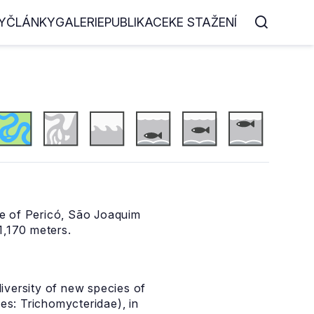
Y
ČLÁNKY
GALERIE
PUBLIKACE
KE STAŽENÍ
age of Pericó, São Joaquim
1,170 meters.
diversity of new species of
es: Trichomycteridae), in