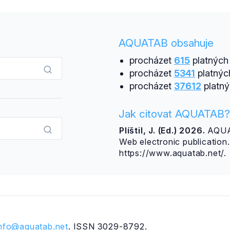
AQUATAB obsahuje
procházet
615
platných 
procházet
5341
platnýc
procházet
37612
platný
Jak citovat AQUATAB?
Plíštil, J. (Ed.) 2026.
AQUAT
Web electronic publicatio
https://www.aquatab.net/.
info@aquatab.net
. ISSN 3029-8792.