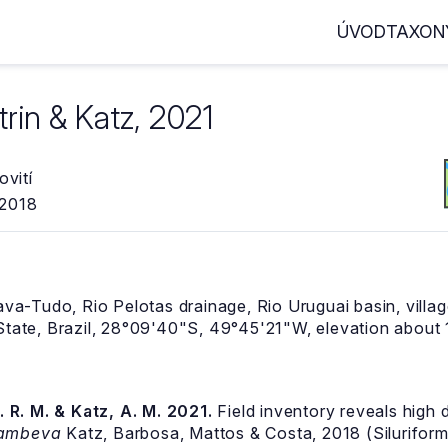
ÚVOD
TAXON
trin & Katz, 2021
ovití
 2018
Lava-Tudo, Rio Pelotas drainage, Rio Uruguai basin, vill
 State, Brazil, 28°09'40"S, 49°45'21"W, elevation about 
C. R. M. & Katz, A. M. 2021.
Field inventory reveals high 
ambeva
Katz, Barbosa, Mattos & Costa, 2018 (Siluriform