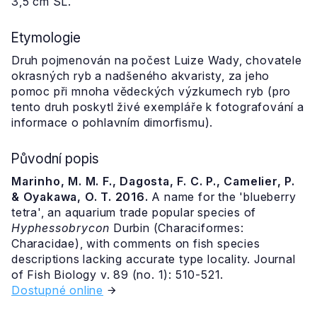
3,5 cm SL.
Etymologie
Druh pojmenován na počest Luize Wady, chovatele
okrasných ryb a nadšeného akvaristy, za jeho
pomoc při mnoha vědeckých výzkumech ryb (pro
tento druh poskytl živé exempláře k fotografování a
informace o pohlavním dimorfismu).
Původní popis
Marinho, M. M. F., Dagosta, F. C. P., Camelier, P.
& Oyakawa, O. T. 2016.
A name for the 'blueberry
tetra', an aquarium trade popular species of
Hyphessobrycon
Durbin (Characiformes:
Characidae), with comments on fish species
descriptions lacking accurate type locality. Journal
of Fish Biology v. 89 (no. 1): 510-521.
Dostupné online