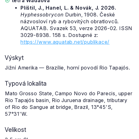
tetra Wadaova
Plíštil, J., Hanel, L. & Novák, J. 2026.
Hyphessobrycon
Durbin, 1908. České
názvosloví ryb a rybovitých obratlovců.
AQUATAB. Svazek 53, verze 2026-02. ISSN
3029-8938. 158 s. Dostupné z:
https://www.aquatab.net/publikace/
Výskyt
Jižní Amerika — Brazílie, horní povodí Rio Tapajós.
Typová lokalita
Mato Grosso State, Campo Novo do Parecis, upper
Rio Tapajós basin, Rio Juruena drainage, tributary
of Rio do Sangue at bridge, Brazil, 13°45'S,
57°31'W.
Velikost