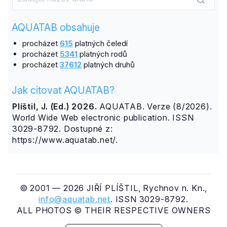
AQUATAB obsahuje
procházet
615
platných čeledí
procházet
5341
platných rodů
procházet
37612
platných druhů
Jak citovat AQUATAB?
Plíštil, J. (Ed.) 2026.
AQUATAB. Verze (8/2026).
World Wide Web electronic publication. ISSN
3029-8792. Dostupné z:
https://www.aquatab.net/.
© 2001 — 2026 JIŘÍ PLÍŠTIL, Rychnov n. Kn.,
info@aquatab.net
. ISSN 3029-8792.
ALL PHOTOS © THEIR RESPECTIVE OWNERS