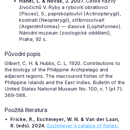
Hanel, L. & Novák, J. 2007.
České názvy
živočichů V. Ryby a rybovití obratlovci
(Pisces), 5., paprskoploutví (Actinopterygii),
kostnatí (Neopterygii), stříbrnicotvaří
(Argentiniformes) — ďasové (Lophiiformes).
Národní muzeum (zoologické oddělení),
Praha, 92 s.
Původní popis
Gilbert, C. H. & Hubbs, C. L. 1920. Contributions to
the biology of the Philippine Archipelago and
adjacent regions. The macrouroid fishes of the
Philippine Islands and the East Indies. Bulletin of the
United States National Museum No. 100, v. 1 (pt 7):
369-588.
Použitá literatura
Fricke, R., Eschmeyer, W. N. & Van der Laan,
R. (eds). 2024.
Eschmeyer's catalog of fishes: