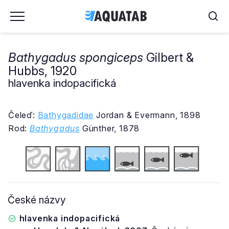
Bathygadus spongiceps
Gilbert &
Hubbs, 1920
hlavenka indopacifická
Čeleď:
Bathygadidae
Jordan & Evermann, 1898
Rod:
Bathygadus
Günther, 1878
České názvy
hlavenka indopacifická