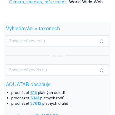
Genera, species, references
. World Wide Web.
Vyhledávání v taxonech
nebo
AQUATAB obsahuje
procházet
615
platných čeledí
procházet
5341
platných rodů
procházet
37612
platných druhů