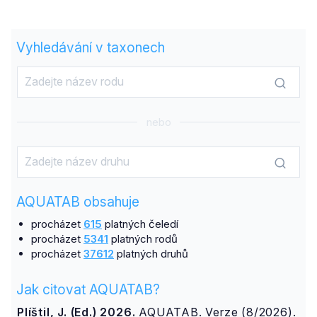
Vyhledávání v taxonech
nebo
AQUATAB obsahuje
procházet
615
platných čeledí
procházet
5341
platných rodů
procházet
37612
platných druhů
Jak citovat AQUATAB?
Plíštil, J. (Ed.) 2026.
AQUATAB. Verze (8/2026).