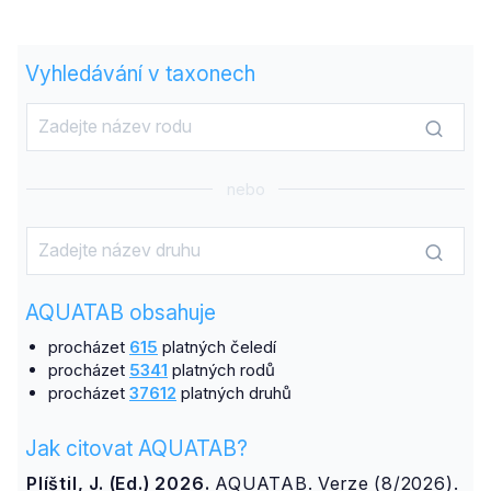
Vyhledávání v taxonech
nebo
AQUATAB obsahuje
procházet
615
platných čeledí
procházet
5341
platných rodů
procházet
37612
platných druhů
Jak citovat AQUATAB?
Plíštil, J. (Ed.) 2026.
AQUATAB. Verze (8/2026).