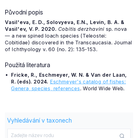
Původní popis
Vasil'eva, E. D., Solovyeva, E.N., Levin, B. A. &
Vasil'ev, V. P. 2020.
Cobitis derzhavini
sp. nova
— a new spined loach species (Teleostei:
Cobitidae) discovered in the Transcaucasia. Journal
of Ichthyology v. 60 (no. 2): 135-153.
Použitá literatura
Fricke, R., Eschmeyer, W. N. & Van der Laan,
R. (eds). 2024.
Eschmeyer's catalog of fishes:
Genera, species, references
. World Wide Web.
Vyhledávání v taxonech