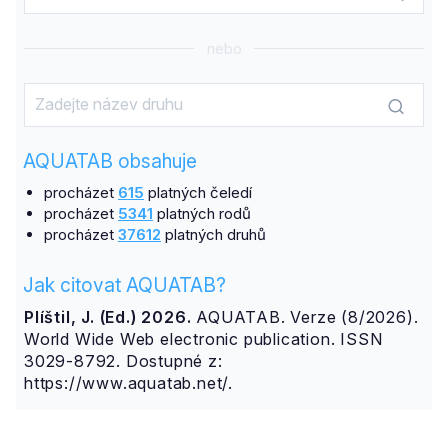
nebo
AQUATAB obsahuje
procházet
615
platných čeledí
procházet
5341
platných rodů
procházet
37612
platných druhů
Jak citovat AQUATAB?
Plíštil, J. (Ed.) 2026.
AQUATAB. Verze (8/2026).
World Wide Web electronic publication. ISSN
3029-8792. Dostupné z:
https://www.aquatab.net/.