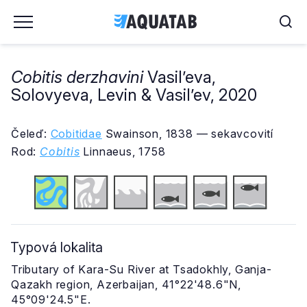
Cobitis derzhavini
Vasil’eva,
Solovyeva, Levin & Vasil’ev, 2020
Čeleď:
Cobitidae
Swainson, 1838 — sekavcovití
Rod:
Cobitis
Linnaeus, 1758
Typová lokalita
Tributary of Kara-Su River at Tsadokhly, Ganja-
Qazakh region, Azerbaijan, 41°22'48.6"N,
45°09'24.5"E.