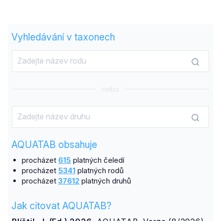
Vyhledávání v taxonech
nebo
AQUATAB obsahuje
procházet
615
platných čeledí
procházet
5341
platných rodů
procházet
37612
platných druhů
Jak citovat AQUATAB?