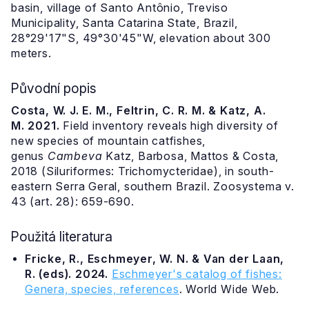
basin, village of Santo Antônio, Treviso
Municipality, Santa Catarina State, Brazil,
28°29'17"S, 49°30'45"W, elevation about 300
meters.
Původní popis
Costa, W. J. E. M., Feltrin, C. R. M. & Katz, A.
M. 2021.
Field inventory reveals high diversity of
new species of mountain catfishes,
genus
Cambeva
Katz, Barbosa, Mattos & Costa,
2018 (Siluriformes: Trichomycteridae), in south-
eastern Serra Geral, southern Brazil. Zoosystema v.
43 (art. 28): 659-690.
Použitá literatura
Fricke, R., Eschmeyer, W. N. & Van der Laan,
R. (eds). 2024.
Eschmeyer's catalog of fishes:
Genera, species, references
. World Wide Web.