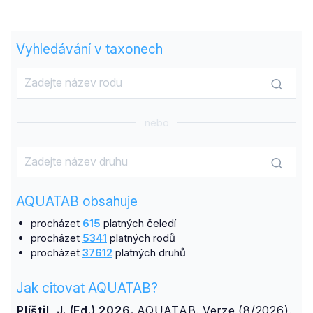
Vyhledávání v taxonech
nebo
AQUATAB obsahuje
procházet
615
platných čeledí
procházet
5341
platných rodů
procházet
37612
platných druhů
Jak citovat AQUATAB?
Plíštil, J. (Ed.) 2026.
AQUATAB. Verze (8/2026).