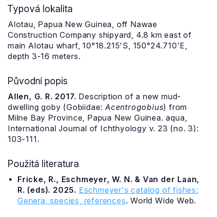
Typová lokalita
Alotau, Papua New Guinea, off Nawae
Construction Company shipyard, 4.8 km east of
main Alotau wharf, 10°18.215'S, 150°24.710'E,
depth 3-16 meters.
Původní popis
Allen, G. R. 2017.
Description of a new mud-
dwelling goby (Gobiidae:
Acentrogobius
) from
Milne Bay Province, Papua New Guinea. aqua,
International Journal of Ichthyology v. 23 (no. 3):
103-111.
Použitá literatura
Fricke, R., Eschmeyer, W. N. & Van der Laan,
R. (eds). 2025.
Eschmeyer's catalog of fishes:
Genera, species, references
. World Wide Web.